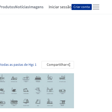
Produtos
Notícias
Imagens
Iniciar sessão
Criar conta
 todas as pastas de Hgc 1
Compartilhar