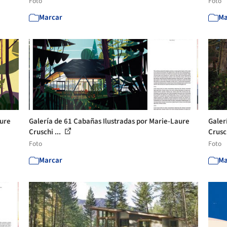
Foto
Foto
Marcar
Ma
aure
Galería de 61 Cabañas Ilustradas por Marie-Laure
Galer
Cruschi ...
Crusch
Foto
Foto
Marcar
Ma