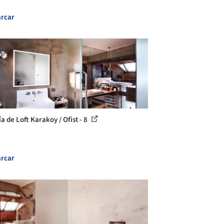
rcar
a de Loft Karakoy / Ofist - 8
rcar