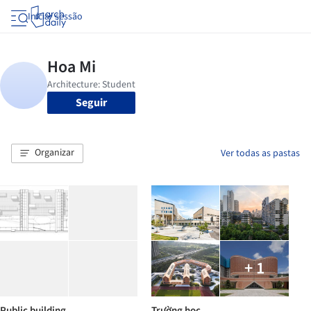
Iniciar sessão
Seguir
Organizar
Ver todas as pastas
+ 1
Public building
Trường học