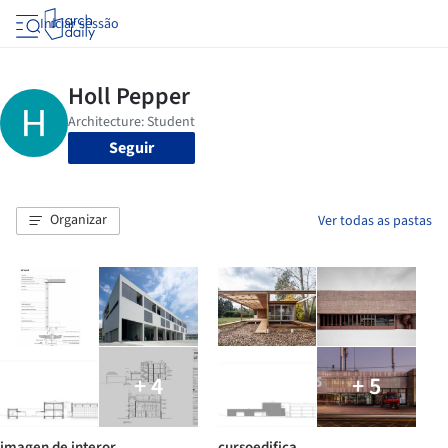
Iniciar sessão
Seguir
Organizar
Ver todas as pastas
+ 4
+ 5
imagen de interor
cursoedifica