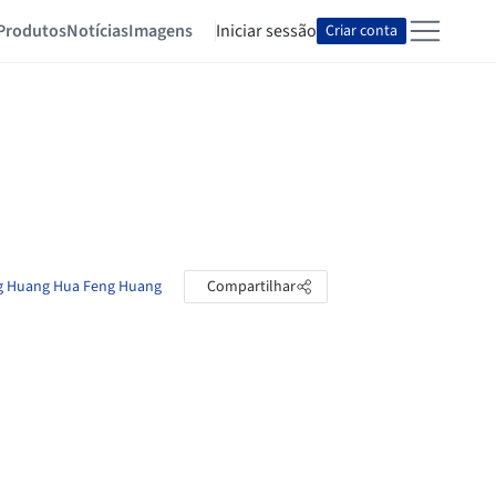
Produtos
Notícias
Imagens
Iniciar sessão
Criar conta
ng Huang Hua Feng Huang
Compartilhar