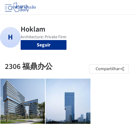
Iniciar sessão
Seguir
2306 福鼎办公
Compartilhar