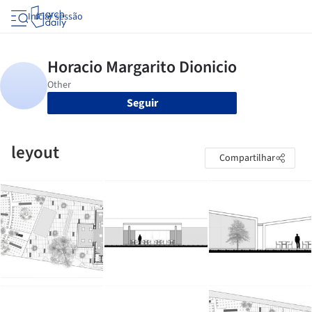
Iniciar sessão
Seguir
leyout
Compartilhar