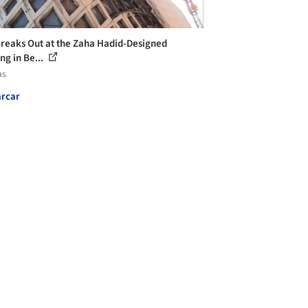
Breaks Out at the Zaha Hadid-Designed
ng in Be...
as
rcar