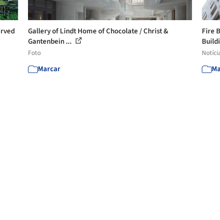
erved
Gallery of Lindt Home of Chocolate / Christ &
Fire 
Gantenbein ...
Buildi
Foto
Notíci
Marcar
Ma