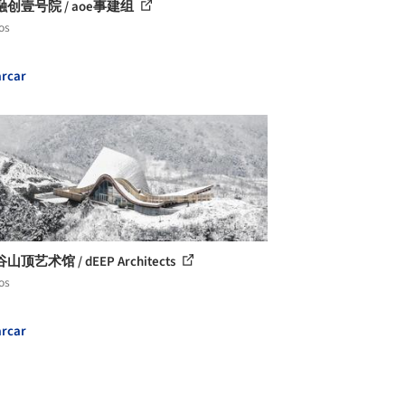
创壹号院 / aoe事建组
os
rcar
顶艺术馆 / dEEP Architects
os
rcar