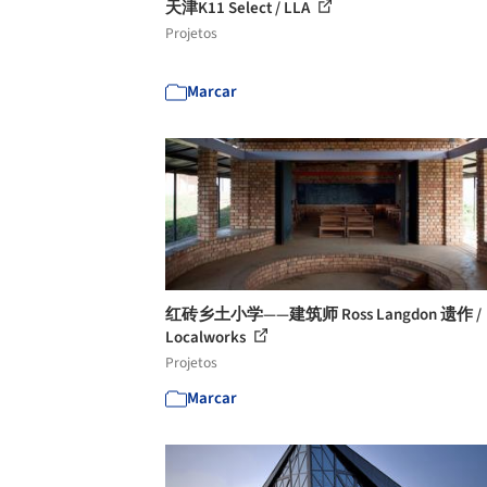
天津K11 Select / LLA
Projetos
Marcar
红砖乡土小学——建筑师 Ross Langdon 遗作 /
Localworks
Projetos
Marcar