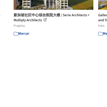
n
新加坡社区中心综合医院大楼 / Serie Architects +
Galle
Multiply Architects
and T
Projetos
Foto
Marcar
Ma