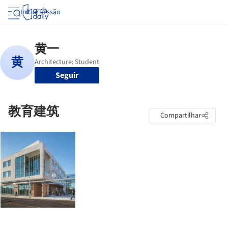
Iniciar sessão
Seguir
教育建筑
Compartilhar