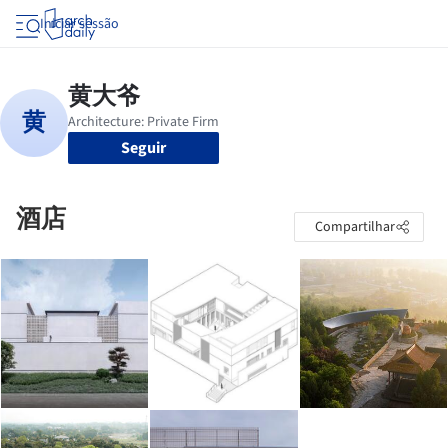
Iniciar sessão
Seguir
酒店
Compartilhar