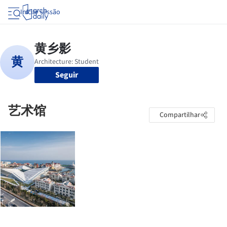
Iniciar sessão
Seguir
艺术馆
Compartilhar