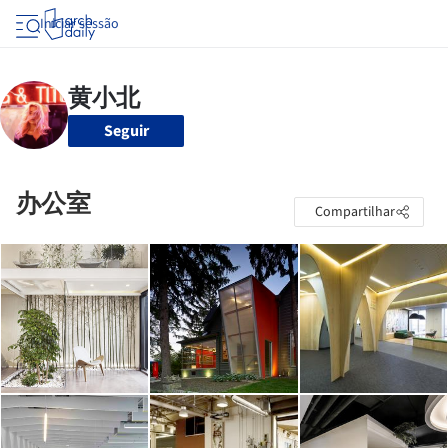
Iniciar sessão
Seguir
办公室
Compartilhar