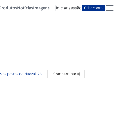
Produtos
Notícias
Imagens
Iniciar sessão
Criar conta
s as pastas de Huazai123
Compartilhar