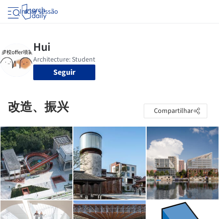
Iniciar sessão
Seguir
改造、振兴
Compartilhar