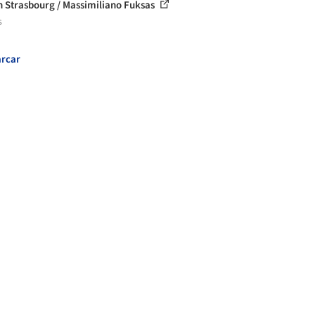
h Strasbourg / Massimiliano Fuksas
s
rcar