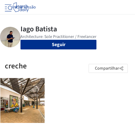
Iniciar sessão
Seguir
creche
Compartilhar