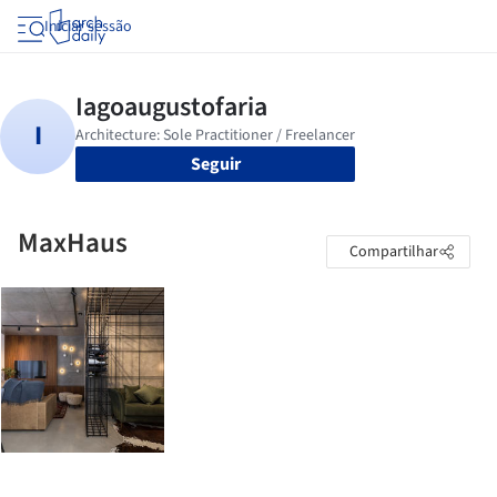
Iniciar sessão
Seguir
MaxHaus
Compartilhar