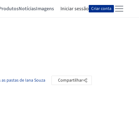
Produtos
Notícias
Imagens
Iniciar sessão
Criar conta
s as pastas de Iana Souza
Compartilhar