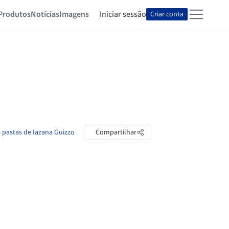
Produtos
Notícias
Imagens
Iniciar sessão
Criar conta
s pastas de Iazana Guizzo
Compartilhar