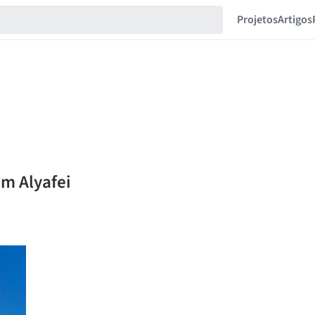
Projetos
Artigos
im Alyafei