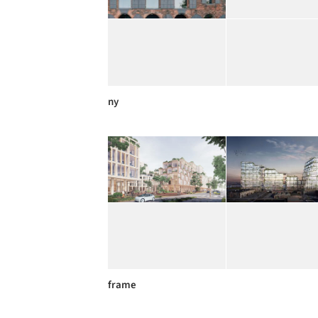
ny
frame