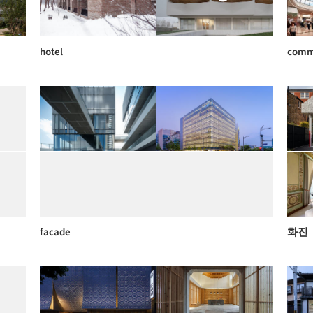
hotel
comm
facade
화진