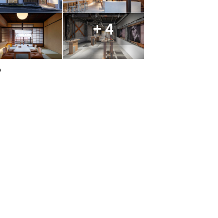
+ 4
o