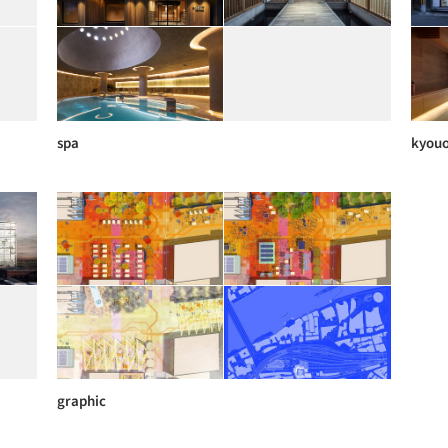
spa
kyou
graphic