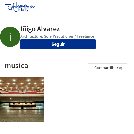
Iniciar sessão
Seguir
musica
Compartilhar