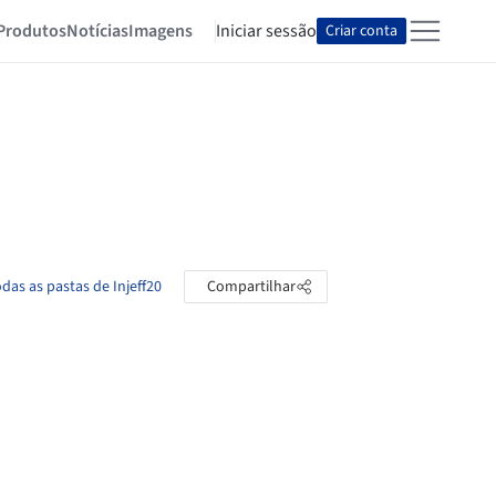
Produtos
Notícias
Imagens
Iniciar sessão
Criar conta
odas as pastas de Injeff20
Compartilhar