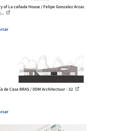
ry of La cañada House / Felipe Gonzalez Arzac
...
rcar
ía de Casa BRAS / DDM Architectuur - 32
rcar