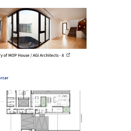
ry of MOP House / AGi Architects - 8
rcar