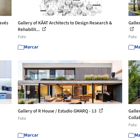
avés
Gallery of KÂAT Architects to Design Research &
Galle
Rehabilit...
Foto
Foto
Marcar
Ma
Gallery of R House / Estudio GMARQ - 13
Galle
Collab
Foto
Foto
Marcar
Ma