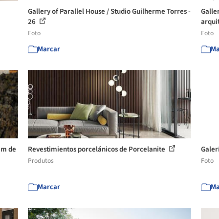
Gallery of Parallel House / Studio Guilherme Torres -
Galle
26
arquit
Foto
Foto
Marcar
Ma
em de
Revestimientos porcelánicos de Porcelanite
Galer
Produtos
Foto
Marcar
Ma