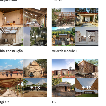
+ 9
+ 8
bio-construção
MBArch Module I
+ 13
+ 18
tgi alt
TGI