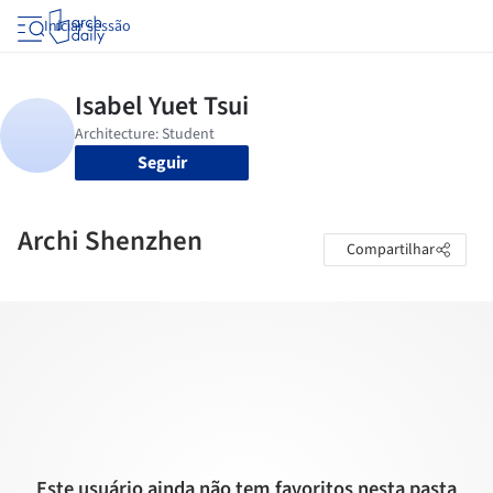
Iniciar sessão
Seguir
Archi Shenzhen
Compartilhar
Este usuário ainda não tem favoritos nesta pasta