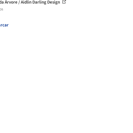
da Árvore / Aidlin Darling Design
os
rcar