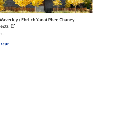
Waverley / Ehrlich Yanai Rhee Chaney
tects
os
rcar