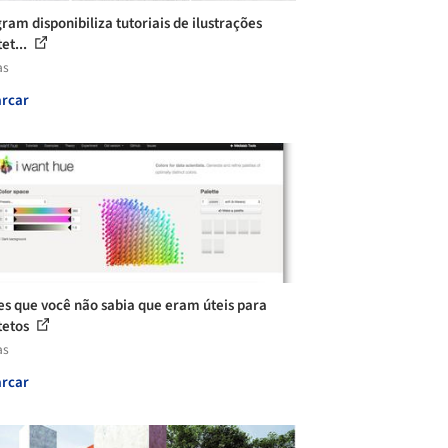
gram disponibiliza tutoriais de ilustrações
et...
as
rcar
tes que você não sabia que eram úteis para
tetos
as
rcar