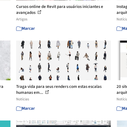
Cursos online de Revit para usuários iniciantes e
Insta
avançados
arquit
Artigos
Notíci
Marcar
Ma
ra
Traga vida para seus renders com estas escalas
20 si
humanas em...
arqui
Notícias
Notíci
Marcar
Ma