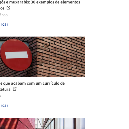
ós e muxarabis: 30 exemplos de elementos
dos
láneo
rcar
os que acabam com um currículo de
tetura
s
rcar