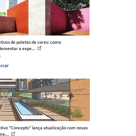
ativos de paletas de cores: como
ementar a expe...
s
rcar
ativo "Concepts" lança atualização com novas
me...