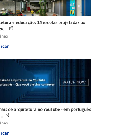
tetura e educação: 15 escolas projetadas por
e...
láneo
rcar
nais de arquitetura no YouTube - em português
...
láneo
rcar