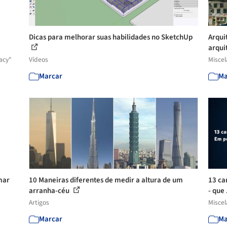
Dicas para melhorar suas habilidades no SketchUp
Arqui
arquit
acy"
Vídeos
Misce
Marcar
Ma
mar
10 Maneiras diferentes de medir a altura de um
13 ca
arranha-céu
- que 
Artigos
Misce
Marcar
Ma