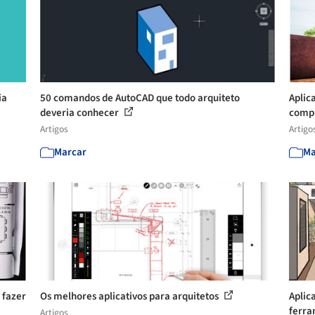
ia
50 comandos de AutoCAD que todo arquiteto
Aplic
deveria conhecer
compl
Artigos
Artigo
Marcar
Ma
 fazer
Os melhores aplicativos para arquitetos
Aplic
ferra
Artigos