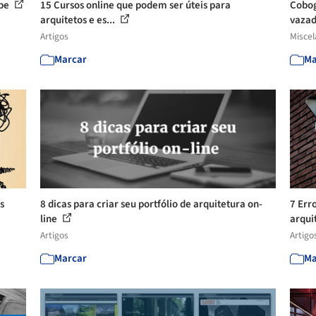
ape
15 Cursos online que podem ser úteis para
Cobog
arquitetos e es...
vaza
Artigos
Misce
Marcar
Ma
s
8 dicas para criar seu portfólio de arquitetura on-
7 Err
line
arqui
Artigos
Artigo
Marcar
Ma