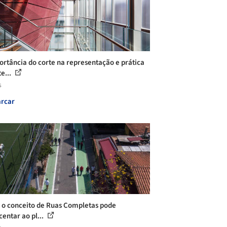
ortância do corte na representação e prática
e...
s
rcar
 o conceito de Ruas Completas pode
centar ao pl...