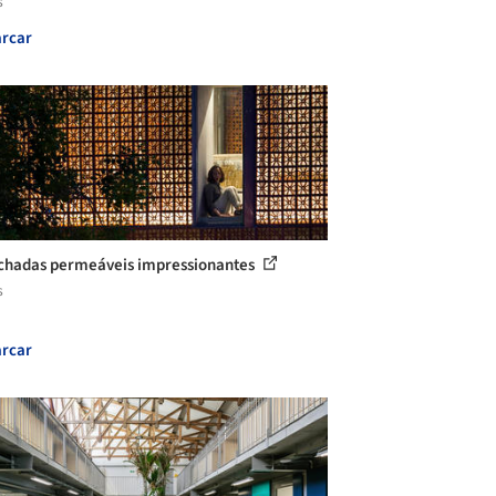
s
rcar
chadas permeáveis impressionantes
s
rcar