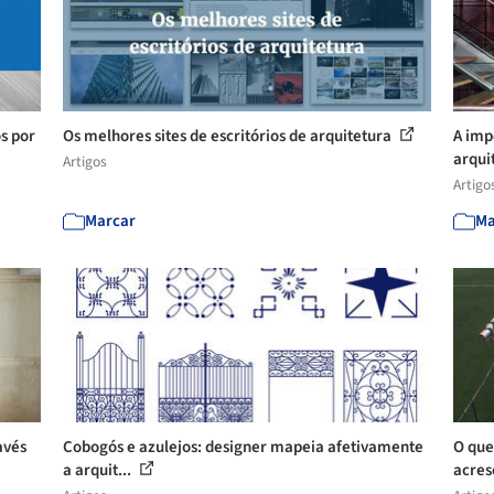
s por
Os melhores sites de escritórios de arquitetura
A imp
arquit
Artigos
Artigo
Marcar
Ma
avés
Cobogós e azulejos: designer mapeia afetivamente
O que
a arquit...
acres