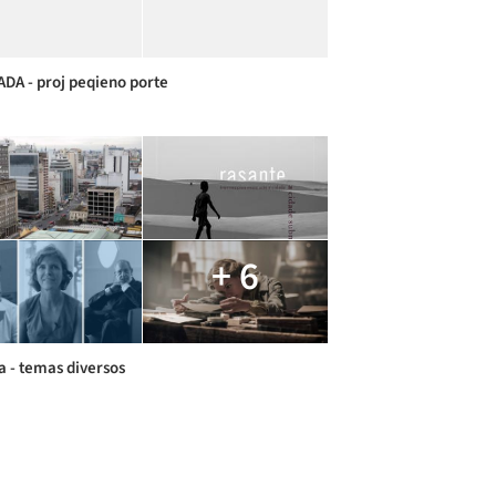
DA - proj peqieno porte
+ 6
ra - temas diversos