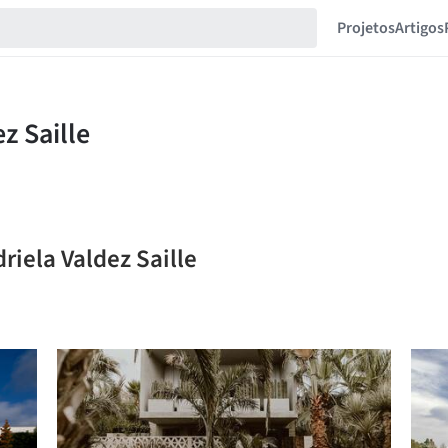
Projetos
Artigos
driela Valdez Saille