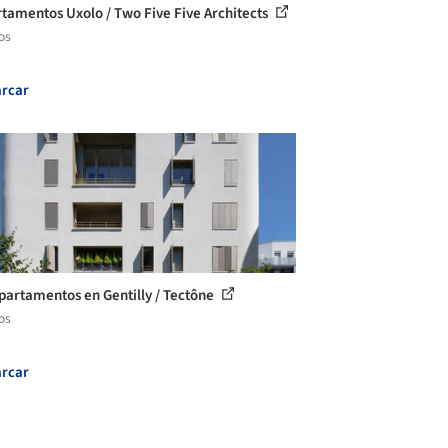
tamentos Uxolo / Two Five Five Architects
os
rcar
partamentos en Gentilly / Tectône
os
rcar