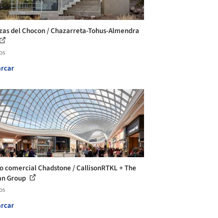
zas del Chocon / Chazarreta-Tohus-Almendra
os
rcar
o comercial Chadstone / CallisonRTKL + The
an Group
os
rcar