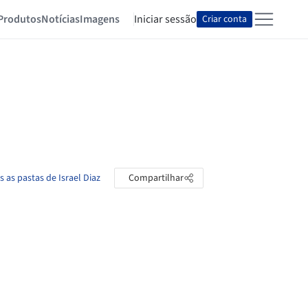
Produtos
Notícias
Imagens
Iniciar sessão
Criar conta
s as pastas de Israel Diaz
Compartilhar