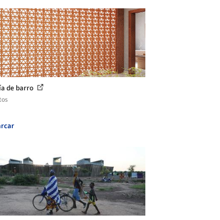
ía de barro
tos
rcar