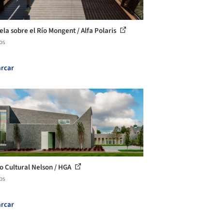
ela sobre el Río Mongent / Alfa Polaris
os
rcar
o Cultural Nelson / HGA
os
rcar