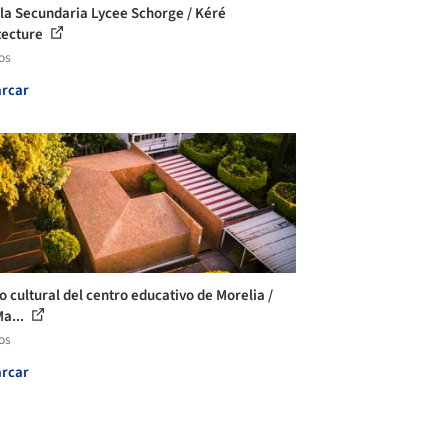
la Secundaria Lycee Schorge / Kéré
tecture
os
rcar
o cultural del centro educativo de Morelia /
Ma...
os
rcar