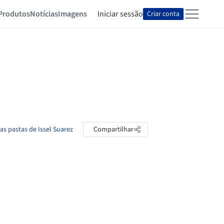
Produtos
Notícias
Imagens
Iniciar sessão
Criar conta
as pastas de Issel Suarez
Compartilhar