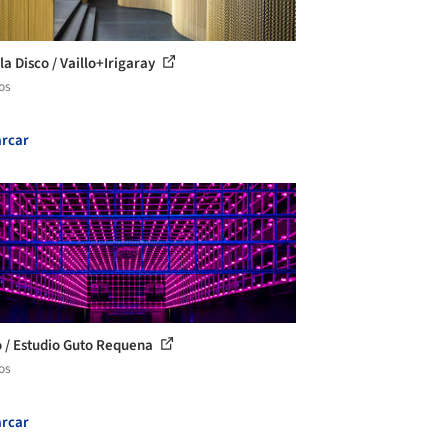
la Disco / Vaillo+Irigaray
os
rcar
o / Estudio Guto Requena
os
rcar