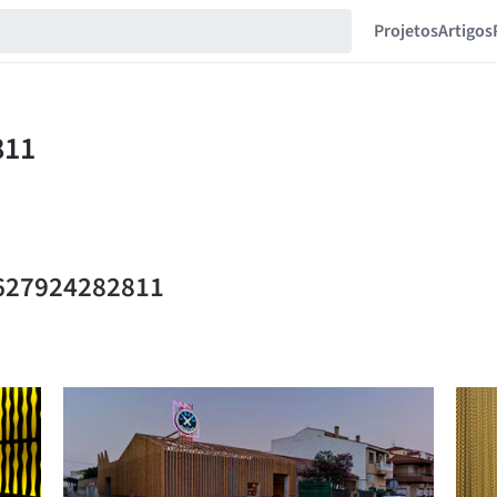
Projetos
Artigos
l.627924282811