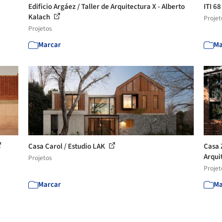
Edificio Argáez / Taller de Arquitectura X - Alberto
ITI 68
Kalach
Projet
Projetos
Marcar
Ma
Casa Carol / Estudio LAK
Casa Z
Arquit
Projetos
Projet
Marcar
Ma