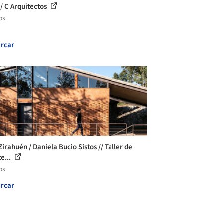
 / C Arquitectos
os
rcar
irahuén / Daniela Bucio Sistos // Taller de
e...
os
rcar