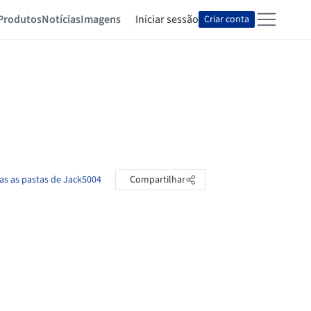
Produtos
Notícias
Imagens
Iniciar sessão
Criar conta
as as pastas de Jack5004
Compartilhar