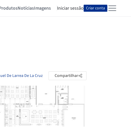
Produtos
Notícias
Imagens
Iniciar sessão
Criar conta
nuel De Larrea De La Cruz
Compartilhar