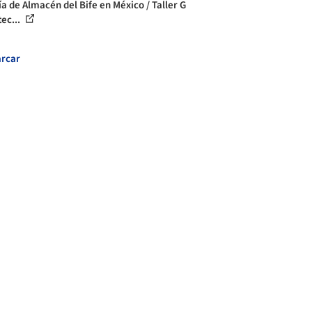
ía de Almacén del Bife en México / Taller G
tec...
rcar