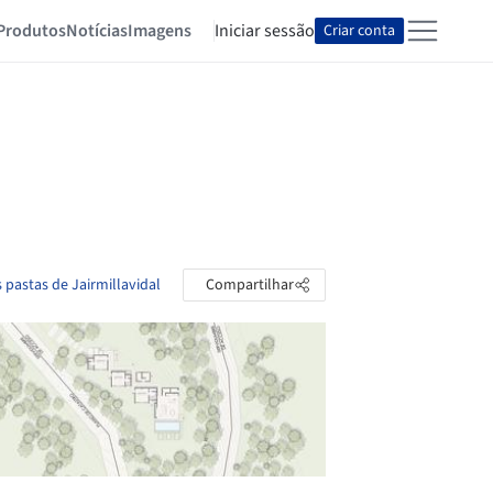
Produtos
Notícias
Imagens
Iniciar sessão
Criar conta
s pastas de Jairmillavidal
Compartilhar