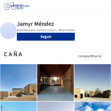
Iniciar sessão
Seguir
C A Ñ A
Compartilhar