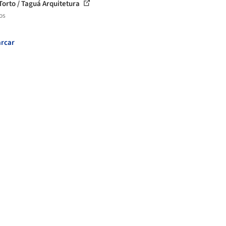
Torto / Taguá Arquitetura
os
rcar