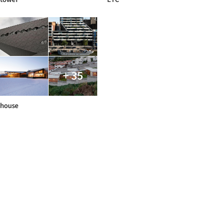
+ 35
house