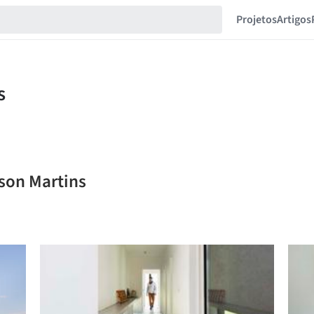
Projetos
Artigos
sson Martins