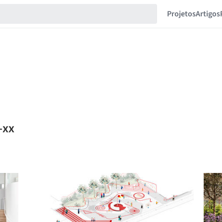
Projetos
Artigos
-xx