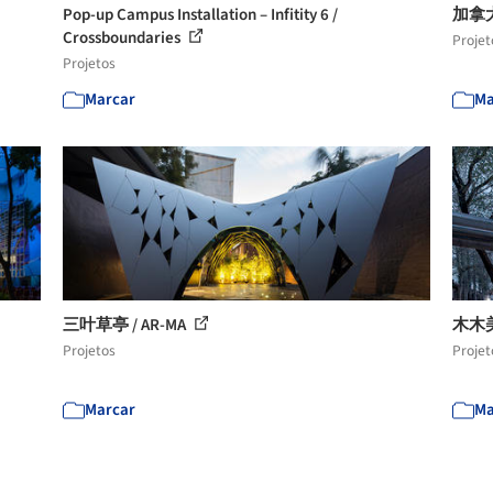
Pop-up Campus Installation – Infitity 6 /
加拿大文
Crossboundaries
Projet
Projetos
Marcar
Ma
三叶草亭 / AR-MA
木木
Projetos
Projet
Marcar
Ma