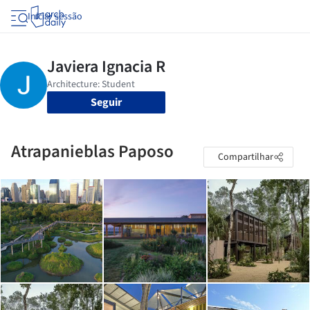
Iniciar sessão
Seguir
Atrapanieblas Paposo
Compartilhar