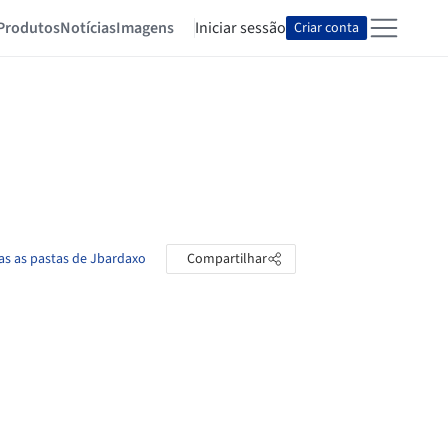
Produtos
Notícias
Imagens
Iniciar sessão
Criar conta
as as pastas de Jbardaxo
Compartilhar