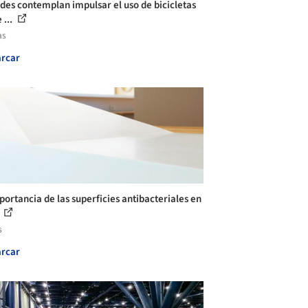
des contemplan impulsar el uso de bicicletas
 ...
as
rcar
portancia de las superficies antibacteriales en
.
s
rcar