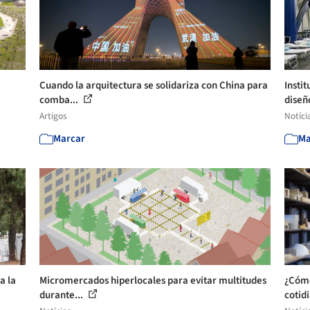
Cuando la arquitectura se solidariza con China para
Insti
comba...
diseño
Artigos
Notíci
Marcar
Ma
a la
Micromercados hiperlocales para evitar multitudes
¿Cómo
durante...
cotidi