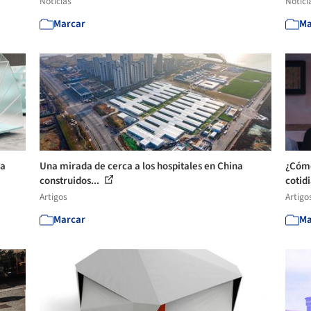
Notícias
Notíci
Marcar
Ma
ra
Una mirada de cerca a los hospitales en China
¿Cómo
construidos...
cotidi
Artigos
Artigo
Marcar
Ma