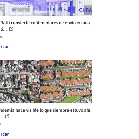
 Ratti convierte contenedores de envío en una
ó...
as
rcar
ndemia hace visible lo que siempre estuvo ahí:
..
s
rcar