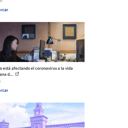
as
rcar
 está afectando el coronavirus a la vida
ana d...
s
rcar