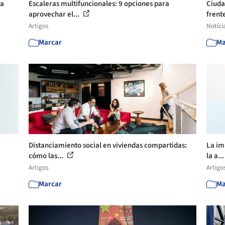
la
Escaleras multifuncionales: 9 opciones para
Ciuda
aprovechar el...
frente
Artigos
Notíci
Marcar
Ma
Distanciamiento social en viviendas compartidas:
La im
cómo las...
la a..
Artigos
Artigo
Marcar
Ma