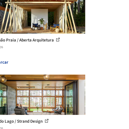
hão Praia / Aberta Arquitetura
os
rcar
do Lago / Strand Design
os