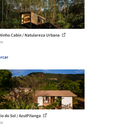
 Ninho Cabin / Natulareza Urbana
os
rcar
io do Sol / AzulPitanga
os