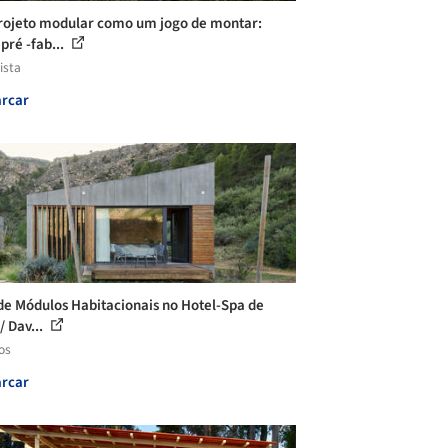
ojeto modular como um jogo de montar:
pré -fab...
ista
rcar
de Módulos Habitacionais no Hotel-Spa de
/ Dav...
os
rcar