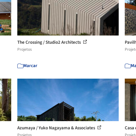
The Crossing / Studio2 Architects
Pavil
Projetos
Projet
Marcar
Ma
Azumaya / Yuko Nagayama & Associates
Casa 
Projetos
Projet