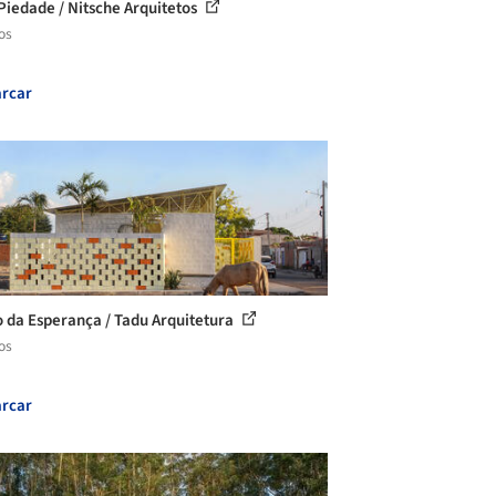
Piedade / Nitsche Arquitetos
os
rcar
 da Esperança / Tadu Arquitetura
os
rcar