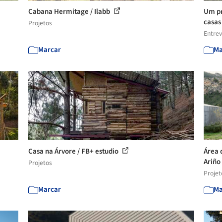
Cabana Hermitage / Ilabb
Um pr
casas 
Projetos
Entrev
Marcar
Ma
Casa na Árvore / FB+ estudio
Área 
Ariño 
Projetos
Projet
Marcar
Ma