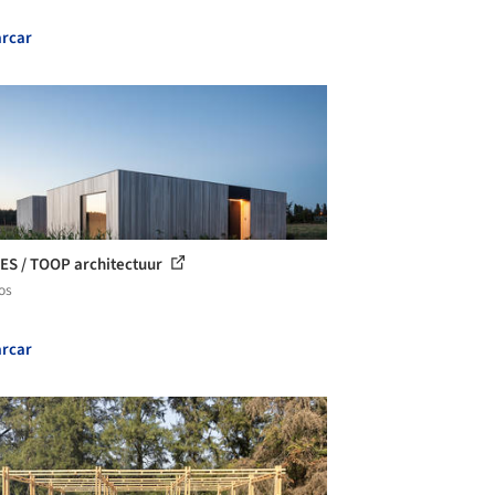
rcar
S / TOOP architectuur
os
rcar