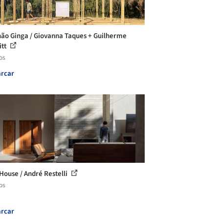
hão Ginga / Giovanna Taques + Guilherme
itt
os
rcar
House / André Restelli
os
rcar