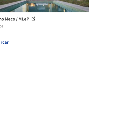
no Meco / MLeP
os
rcar